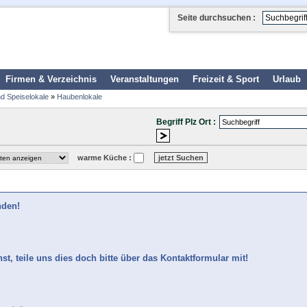
Seite durchsuchen :
d
Firmen & Verzeichnis
Veranstaltungen
Freizeit & Sport
Urlaub
d Speiselokale
»
Haubenlokale
Begriff Plz Ort :
warme Küche :
nden!
t, teile uns dies doch bitte über das Kontaktformular mit!