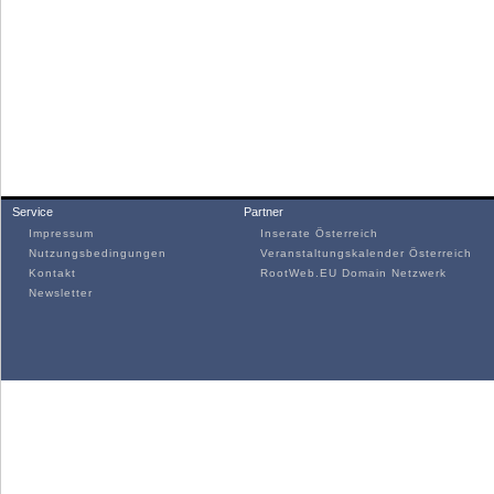
Service
Partner
Impressum
Inserate Österreich
Nutzungsbedingungen
Veranstaltungskalender Österreich
Kontakt
RootWeb.EU Domain Netzwerk
Newsletter