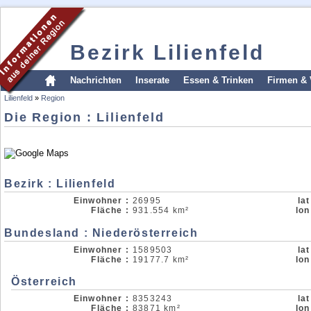
Bezirk Lilienfeld
Nachrichten
Inserate
Essen & Trinken
Firmen & 
Lilienfeld
»
Region
Die Region : Lilienfeld
Bezirk : Lilienfeld
Einwohner :
26995
lat
Fläche :
931.554 km²
lon
Bundesland : Niederösterreich
Einwohner :
1589503
lat
Fläche :
19177.7 km²
lon
Österreich
Einwohner :
8353243
lat
Fläche :
83871 km²
lon