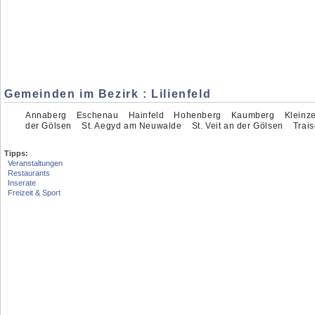
Gemeinden im Bezirk : Lilienfeld
Annaberg
Eschenau
Hainfeld
Hohenberg
Kaumberg
Kleinze
der Gölsen
St. Aegyd am Neuwalde
St. Veit an der Gölsen
Trai
Tipps:
Veranstaltungen
Restaurants
Inserate
Freizeit & Sport