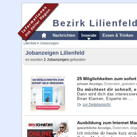
Bezirk Lilienfel
Nachrichten
Inserate
Essen & Trinken
Lilienfeld
»
Jobanzeigen
Jobanzeigen Lilienfeld
es wurden
2 Jobanzeigen
gefunden
25 Möglichkeiten zum sofort
private Anzeige,
Österreich, geändert 
Du möchtest dir schnell, 
Dann wird dich das interessier
Brian Klanten, Experte im ...
zur Detailansicht
Ausbildung zum Internet Ma
gewerbliche Anzeige,
Österreich, ein
Ich möchte dir heute kurz erzä