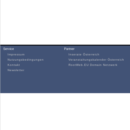
Service
Partner
Impressum
Inserate Österreich
Nutzungsbedingungen
Veranstaltungskalender Österreich
Kontakt
RootWeb.EU Domain Netzwerk
Newsletter