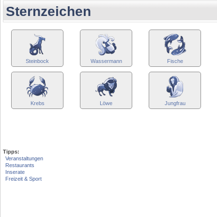
Sternzeichen
Steinbock
Wassermann
Fische
Krebs
Löwe
Jungfrau
Tipps:
Veranstaltungen
Restaurants
Inserate
Freizeit & Sport