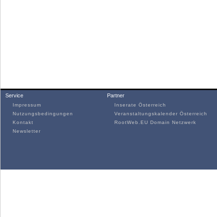
Service
Partner
Impressum
Inserate Österreich
Nutzungsbedingungen
Veranstaltungskalender Österreich
Kontakt
RootWeb.EU Domain Netzwerk
Newsletter