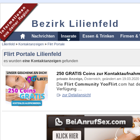
Bezirk Lilienfeld
Nachrichten
Inserate
Essen & Trinken
Firmen & 
Lilienfeld
»
Kontaktanzeigen
»
Flirt Portale
Flirt Portale Lilienfeld
es wurden
eine Kontaktanzeigen
gefunden
250 GRATIS Coins zur Kontaktaufnahme
private Anzeige,
Österreich, geändert am 19.03.2020
Die
Flirt Community YooFlirt
.com hat d
Verfügung ...
zur Detailansicht